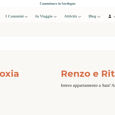
Camminare in Sardegna
I Cammini
In Viaggio
Attività
Blog
oxia
Renzo e Ri
Intero appartamento a Sant’A