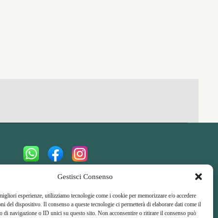
Amici del Cammino di Santu Jacu
Gestisci Consenso
A
ssociazione di
P
romozione
S
ociale
 migliori esperienze, utilizziamo tecnologie come i cookie per memorizzare e/o accedere
oni del dispositivo. Il consenso a queste tecnologie ci permetterà di elaborare dati come il
di navigazione o ID unici su questo sito. Non acconsentire o ritirare il consenso può