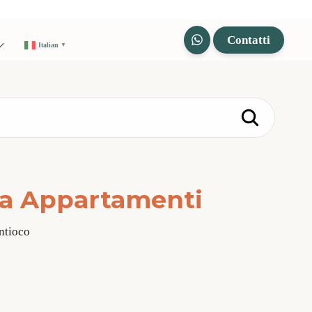
Contatti
Italian
▼
ta Appartamenti
ntioco