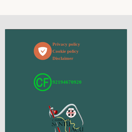
Privacy policy
Cookie policy
Disclaimer
92194670920