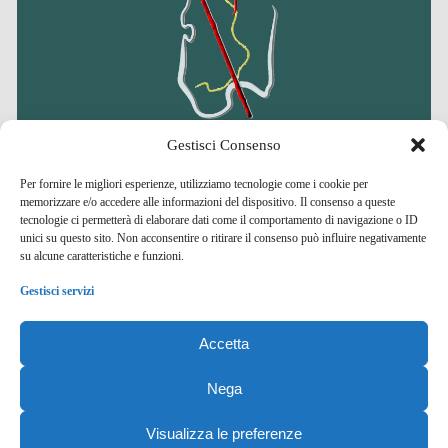
Gestisci Consenso
Per fornire le migliori esperienze, utilizziamo tecnologie come i cookie per
memorizzare e/o accedere alle informazioni del dispositivo. Il consenso a queste
tecnologie ci permetterà di elaborare dati come il comportamento di navigazione o ID
Amici del Cammino di Santu Jacu
unici su questo sito. Non acconsentire o ritirare il consenso può influire negativamente
su alcune caratteristiche e funzioni.
A
ssociazione di
P
romozione
S
ociale
Gestisci servizi
Accetta
Nega
© Copyright 2026 Cammini di Santu Jacu e Sant'Antioco
Visualizza le preferenze
Top