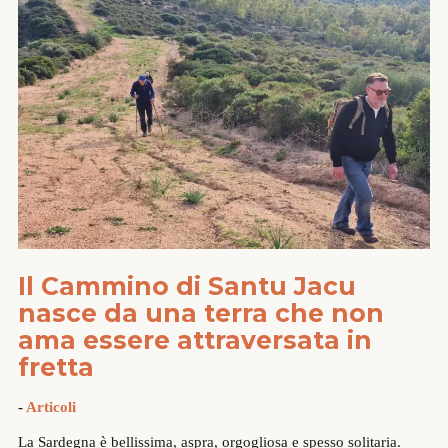
Il Cammino di Santu Jacu
nasce da una terra che non
ama essere attraversata in
fretta
-
Articoli
La Sardegna è bellissima, aspra, orgogliosa e spesso solitaria.