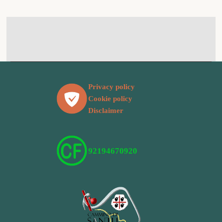
Privacy policy
Cookie policy
Disclaimer
92194670920