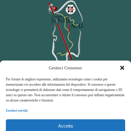
Gestisci Consenso
Per fornire le migliori esperienze, utilizziamo tecnologie come i cookie per
memorizzare e/o accedere alle informazioni del dispositivo. Il consenso a queste
tecnologie ci permetterà di elaborare dati come il comportamento di navigazione o ID
Amici del Cammino di Santu Jacu
unici su questo sito. Non acconsentire o ritirare il consenso può influire negativamente
su alcune caratteristiche e funzioni.
A
ssociazione di
P
romozione
S
ociale
Gestisci servizi
Accetta