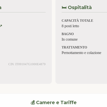
a
🛏️ Ospitalità
CAPACITÀ TOTALE
↗️
8 posti letto
BAGNO
In comune
TRATTAMENTO
Pernottamento e colazione
CIN: IT091047G1000E4879
💰 Camere e Tariffe