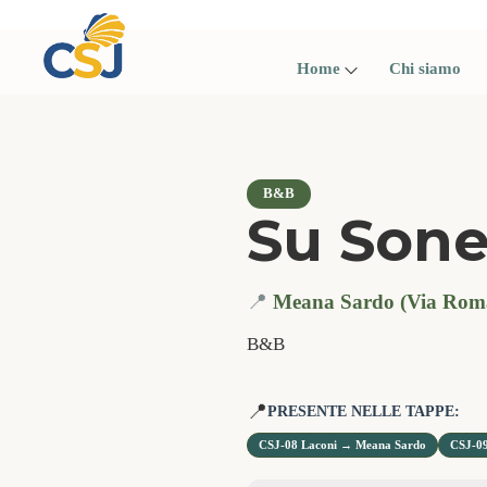
Skip
to
content
Home
Chi siamo
B&B
Su Sone
📍
Meana Sardo (Via Roma
B&B
📍
PRESENTE NELLE TAPPE:
CSJ-08 Laconi → Meana Sardo
CSJ-09