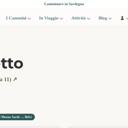
Camminare in Sardegna
I Cammini
In Viaggio
Attività
Blog
tto
 11) ↗️
 Meana Sardo → Belvì