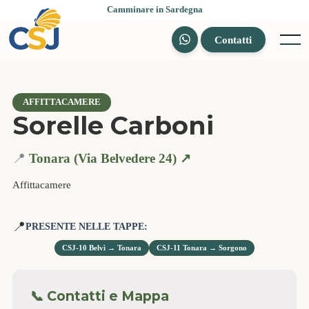
Skip
Camminare in Sardegna
to
content
Contatti
Menu
AFFITTACAMERE
Sorelle Carboni
📍
Tonara (Via Belvedere 24) ↗️
Affittacamere
📍
PRESENTE NELLE TAPPE:
CSJ-10 Belvì → Tonara
CSJ-11 Tonara → Sorgono
📞 Contatti e Mappa