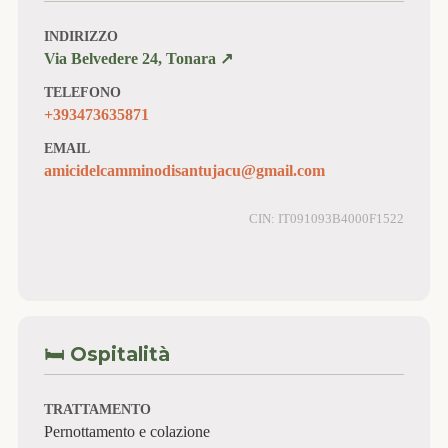
INDIRIZZO
Via Belvedere 24, Tonara ↗️
TELEFONO
+393473635871
EMAIL
amicidelcamminodisantujacu@gmail.com
CIN: IT091093B4000F1522
🛏️ Ospitalità
TRATTAMENTO
Pernottamento e colazione