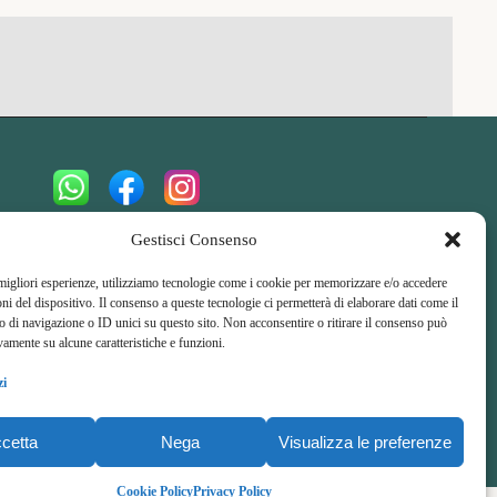
Amici del Cammino di Santu Jacu
Gestisci Consenso
A
ssociazione di
P
romozione
S
ociale
 migliori esperienze, utilizziamo tecnologie come i cookie per memorizzare e/o accedere
oni del dispositivo. Il consenso a queste tecnologie ci permetterà di elaborare dati come il
di navigazione o ID unici su questo sito. Non acconsentire o ritirare il consenso può
vamente su alcune caratteristiche e funzioni.
zi
cetta
Nega
Visualizza le preferenze
Top
Cookie Policy
Privacy Policy