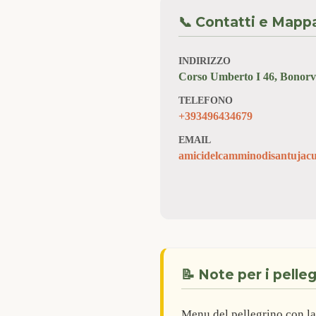
📞 Contatti e Mapp
INDIRIZZO
Corso Umberto I 46, Bonorv
TELEFONO
+393496434679
EMAIL
amicidelcamminodisantuja
📝 Note per i pelleg
Menu del pellegrino con la