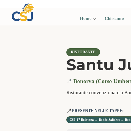
Skip
to
content
Home
Chi siamo
RISTORANTE
Santu 
📍
Bonorva (Corso Umberto
Ristorante convenzionato a Bo
📍
PRESENTE NELLE TAPPE:
CSJ-17 Bolotana → Badde Salighes → Reb