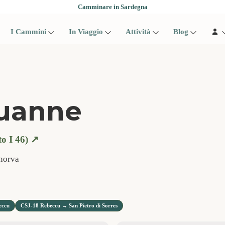
Camminare in Sardegna
I Cammini
In Viaggio
Attività
Blog
Juanne
 I 46) ↗️
norva
eccu
CSJ-18 Rebeccu → San Pietro di Sorres