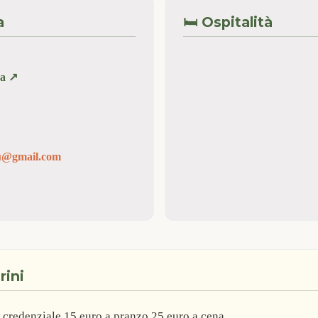
a
🛏️ Ospitalità
a ↗️
cu@gmail.com
rini
 credenziale 15 euro a pranzo 25 euro a cena