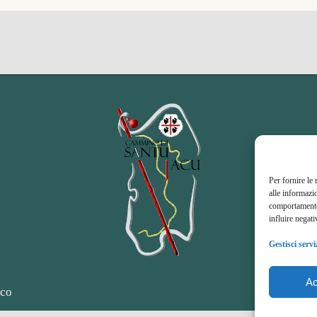
Per fornire le
alle informazi
comportamento 
influire negati
Gestisci servi
Ac
oco