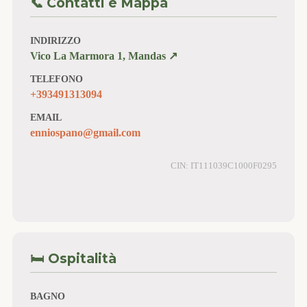
📞 Contatti e Mappa
INDIRIZZO
Vico La Marmora 1, Mandas ↗️
TELEFONO
+393491313094
EMAIL
enniospano@gmail.com
CIN: IT111039C1000F0295
🛏️ Ospitalità
BAGNO