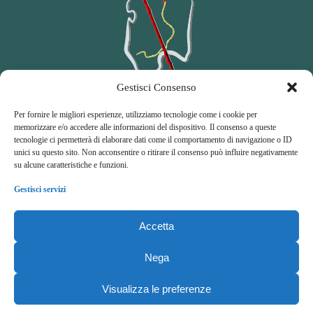
Gestisci Consenso
Per fornire le migliori esperienze, utilizziamo tecnologie come i cookie per
memorizzare e/o accedere alle informazioni del dispositivo. Il consenso a queste
tecnologie ci permetterà di elaborare dati come il comportamento di navigazione o ID
Amici del Cammino di Santu Jacu
unici su questo sito. Non acconsentire o ritirare il consenso può influire negativamente
su alcune caratteristiche e funzioni.
A
ssociazione di
P
romozione
S
ociale
Gestisci servizi
Accetta
Nega
© Copyright 2026 Cammini di Santu Jacu e Sant'Antioco
Visualizza le preferenze
Top