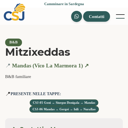
Skip
Camminare in Sardegna
to
content
Contatti
Menu
B&B
Mitzixeddas
📍
Mandas (Vico La Marmora 1) ↗️
B&B familiare
📍
PRESENTE NELLE TAPPE:
CSJ-05 Goni → Siurgus Donigala → Mandas
CSJ-06 Mandas → Gergei → Isili → Nurallao