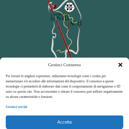
Gestisci Consenso
Per fornire le migliori esperienze, utilizziamo tecnologie come i cookie per
memorizzare e/o accedere alle informazioni del dispositivo. Il consenso a queste
tecnologie ci permetterà di elaborare dati come il comportamento di navigazione o ID
Amici del Cammino di Santu Jacu
unici su questo sito. Non acconsentire o ritirare il consenso può influire negativamente
su alcune caratteristiche e funzioni.
A
ssociazione di
P
romozione
S
ociale
Gestisci servizi
Accetta