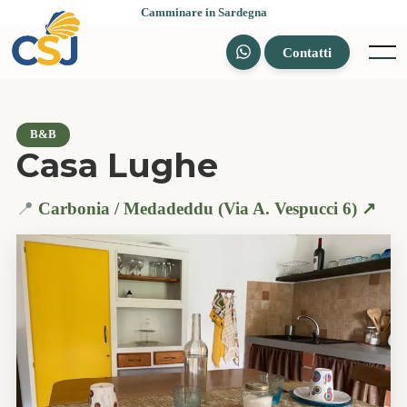
Skip
Camminare in Sardegna
to
content
Contatti
Menu
B&B
Casa Lughe
📍
Carbonia / Medadeddu (Via A. Vespucci 6) ↗️