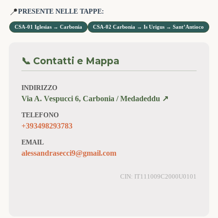
📍
PRESENTE NELLE TAPPE:
CSA-01 Iglesias → Carbonia
CSA-02 Carbonia → Is Urigus → Sant’Antioco
📞 Contatti e Mappa
INDIRIZZO
Via A. Vespucci 6, Carbonia / Medadeddu ↗️
TELEFONO
+393498293783
EMAIL
alessandrasecci9@gmail.com
CIN: IT111009C2000U0101